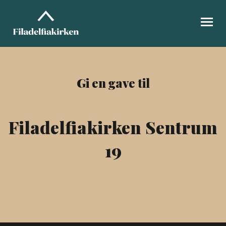
GI EN GAVE
MIN SIDE
Gi en gave til
FILADELFIA.NO
Filadelfiakirken Sentrum
19