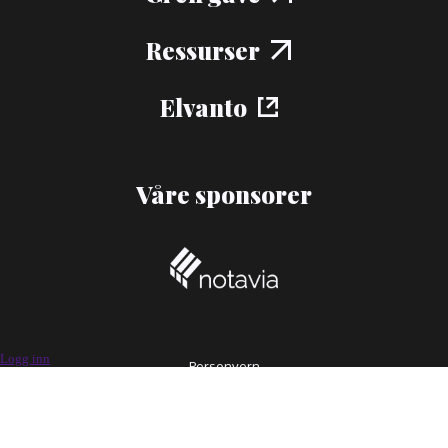
Ressurser
Elvanto
Våre sponsorer
Logg inn
Personvern
Design og utvikling av
Logisk brist