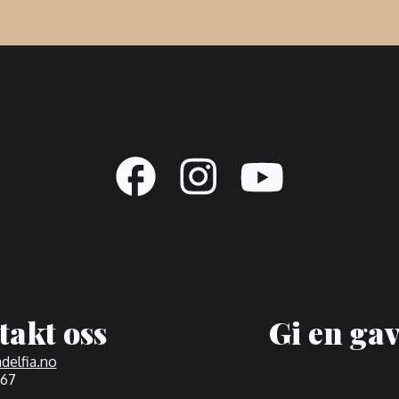
takt oss
Gi en ga
delfia.no
767