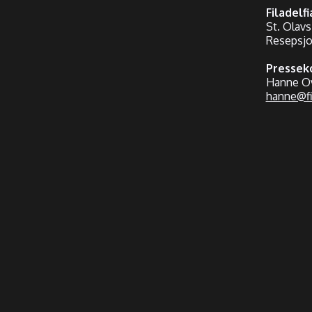
Filadelf
St. Olavs
Resepsjon
Pressek
Hanne Ov
hanne@fi