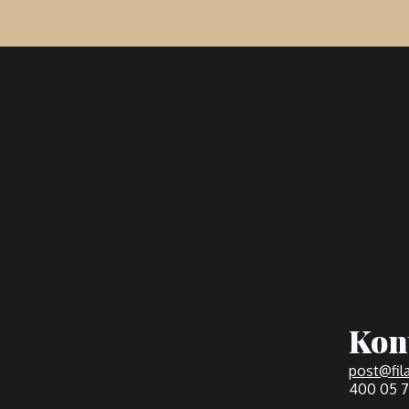
Kon
post@fila
400 05 