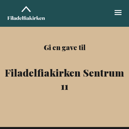
GI EN GAVE
MIN SIDE
Gi en gave til
FILADELFIA.NO
Filadelfiakirken Sentrum
11