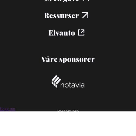
Ressurser
Elvanto
Våre sponsorer
Logg inn
Personvern
Design og utvikling av
Logisk brist